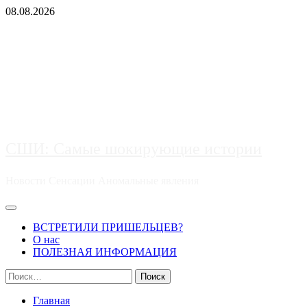
Перейти
08.08.2026
к
содержимому
СШИ: Самые шокирующие истории
Новости Сенсации Аномальные явления
Основное
меню
ВСТРЕТИЛИ ПРИШЕЛЬЦЕВ?
О нас
ПОЛЕЗНАЯ ИНФОРМАЦИЯ
Найти:
Главная