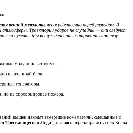
ые:
слоя вечной мерзлоты
непосредственно перед разрядом. В
й атмосферы. Траектории ударов не случайны — они следуют
ктически нулевая. Мы вынуждены рассматривать гипотезу
 жилые модули не затронуты.
чно в антенный блок.
ервные генераторы.
, но не спровоцировав пожара.
ований вышек находят замёрзшие комья земли, смешанные с
ец Трескающегося Льда”
, пытаясь перенаправить гнев Келла