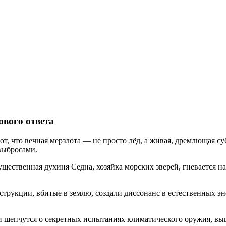
ового ответа
т, что вечная мерзлота — не просто лёд, а живая, дремлющая су
выбросами.
ественная духиня Седна, хозяйка морских зверей, гневается на
рукции, вбитые в землю, создали диссонанс в естественных эне
шепчутся о секретных испытаниях климатического оружия, выше