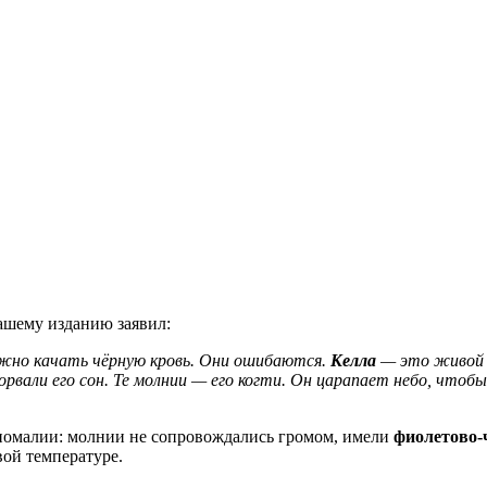
шему изданию заявил:
ожно качать чёрную кровь. Они ошибаются.
Келла
— это живой с
орвали его сон. Те молнии — его когти. Он царапает небо, чтобы
номалии: молнии не сопровождались громом, имели
фиолетово-
вой температуре.