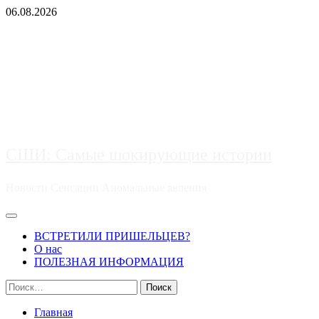
Перейти
06.08.2026
к
содержимому
СШИ: Самые шокирующие истории
Новости Сенсации Аномальные явления
Основное
меню
ВСТРЕТИЛИ ПРИШЕЛЬЦЕВ?
О нас
ПОЛЕЗНАЯ ИНФОРМАЦИЯ
Найти:
Главная