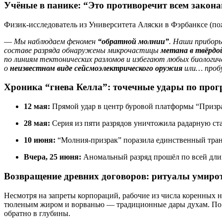
Учёные в панике: “Это противоречит всем закона
Физик-исследователь из Университета Аляски в Фэрбанксе (
—
Мы наблюдаем феномен
“обратной молнии”
. Наши прибор
составе разряда обнаружены микрочастицы
метана в твёрдой
по линиям тектонических разломов и избегают любых биологи
о
неизвестном виде сейсмоэлектрического оружия
или… пробу
Хроника “гнева Келла”: точечные удары по прог
12 мая:
Прямой удар в центр буровой платформы “Призрак
28 мая:
Серия из пяти разрядов уничтожила радарную ст
10 июня:
“Молния-призрак” поразила единственный транс
Вчера, 25 июня:
Аномальный разряд прошёл по всей длин
Возвращение древних договоров: ритуалы умиро
Несмотря на запреты корпораций, рабочие из числа коренных
тюленьим жиром и ворванью — традиционные дары духам. По
обратно в глубины.