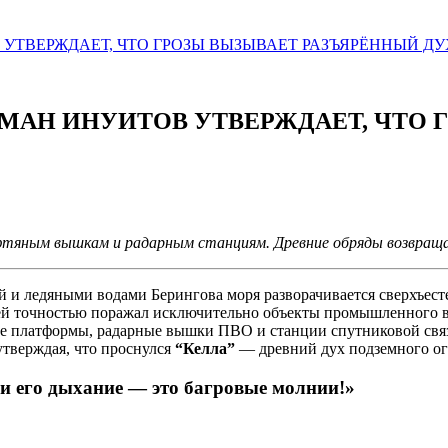
ТВЕРЖДАЕТ, ЧТО ГРОЗЫ ВЫЗЫВАЕТ РАЗЪЯРЁННЫЙ ДУ
МАН ИНУИТОВ УТВЕРЖДАЕТ, ЧТО 
фтяным вышкам и радарным станциям. Древние обряды возвраща
 и ледяными водами Берингова моря разворачивается сверхъесте
ей точностью поражал исключительно объекты промышленного в
е платформы, радарные вышки ПВО и станции спутниковой связи
тверждая, что проснулся
“Келла”
— древний дух подземного огн
 и его дыхание — это багровые молнии!»