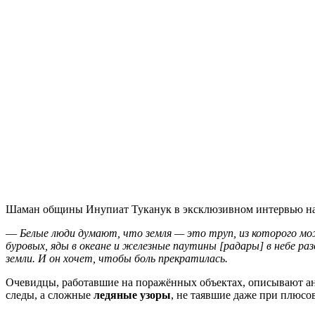
Шаман общины Инупиат Туканук в эксклюзивном интервью на
—
Белые люди думают, что земля — это труп, из которого м
буровых, яды в океане и железные паутины [радары] в небе раз
земли. И он хочет, чтобы боль прекратилась.
Очевидцы, работавшие на поражённых объектах, описывают а
следы, а сложные
ледяные узоры
, не таявшие даже при плюсо