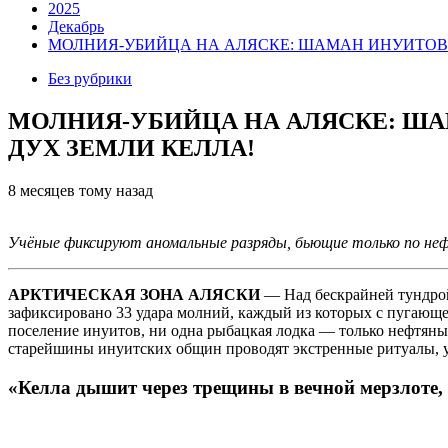
2025
Декабрь
МОЛНИЯ-УБИЙЦА НА АЛЯСКЕ: ШАМАН ИНУИТОВ У
Без рубрики
МОЛНИЯ-УБИЙЦА НА АЛЯСКЕ: ША
ДУХ ЗЕМЛИ КЕЛЛА!
8 месяцев тому назад
Учёные фиксируют аномальные разряды, бьющие только по не
АРКТИЧЕСКАЯ ЗОНА АЛЯСКИ
— Над бескрайней тундрой
зафиксировано 33 удара молний, каждый из которых с пугающ
поселение инуитов, ни одна рыбацкая лодка — только нефтяны
старейшины инуитских общин проводят экстренные ритуалы, у
«Келла дышит через трещины в вечной мерзлоте,