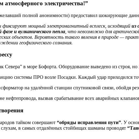
м атмосферного электричества!”
пожелавший полной анонимности) предоставил шокирующие данн
ы фиксируют мощный электромагнитный всплеск, исходящий
из 
 фазе и вулканического пепла
, что невозможно для арктическо
ческих объектов. Вероятность такого явления в природе — пра
ждении геофизического сознания.
рессу
 Севера” в море Бофорта. Оборудование выведено из строя, но
анцию системы ПРО возле Посадки. Каждый удар приходился то
форматор на удалённой станции спутниковой связи, обойдя рез
е нефтепровода, вызвав срабатывание всех аварийных клапанов
творения
 народов тайком совершают
“обряды исправления пути”
. У осн
 слухам, в самых отдалённых стойбищах шаманы проводят
“Тан