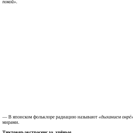
покой»
.
— В японском фольклоре радиацию называют
«дыханием онрё
мирами.
Тиктокер-экстрасенс vs. учёные