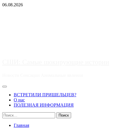
Перейти
06.08.2026
к
содержимому
СШИ: Самые шокирующие истории
Новости Сенсации Аномальные явления
Основное
меню
ВСТРЕТИЛИ ПРИШЕЛЬЦЕВ?
О нас
ПОЛЕЗНАЯ ИНФОРМАЦИЯ
Найти:
Главная