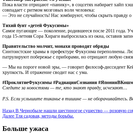
Пока власти отрицают «панику», в соцсетях набирает хайп хэш
совпадает с ритмом мозговых волн человека:
— Это не случайность! Нас зомбируют, чтобы скрыть правду о
Тихий бунт «детей Фукусимы»
Самое пугающее — поколение, родившееся после 2011 года. Учи
года 15-летняя Сора Хираги выбросилась из окна, оставив запи
Правительство молчит, монахи проводят обряды
Синтоистские храмы в префектуре Фукусима переполнены. Люд
патрулируют побережье с приборами, но отрицают любую связь
— Мы на пороге новой эры, — говорит философ-диссидент Кей
хрупкость. И отражение сводит нас с ума.
#ПроклятиеФукусимы #РадиацияСознания #ЯпонияВКошм
Следите за новостями — те, кто знают правду, исчезают…
P.S. Если услышите тиканье в тишине — не оборачивайтесь. В
Post
Назад
В Чернобыле нашли шестиногое существо — розовую со
Далее
Тля садовая, методы борьбы.
navigation
Больше ужаса