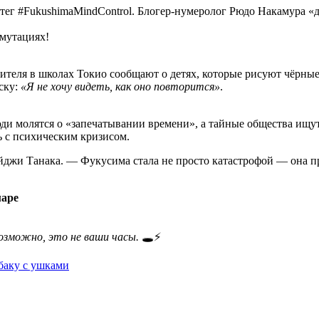
тег #FukushimaMindControl. Блогер-нумеролог Рюдо Накамура «д
 мутациях!
теля в школах Токио сообщают о детях, которые рисуют чёрные 
ску:
«Я не хочу видеть, как оно повторится»
.
и молятся о «запечатывании времени», а тайные общества ищут
 с психическим кризисом.
джи Танака. — Фукусима стала не просто катастрофой — она пре
аре
озможно, это не ваши часы.
🕳️⚡
баку с ушками