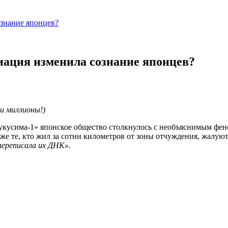
знание японцев?
ация изменила сознание японцев?
и миллионы!)
кусима-1» японское общество столкнулось с необъяснимым фено
аже те, кто жил за сотни километров от зоны отчуждения, жалую
переписала их ДНК»
.