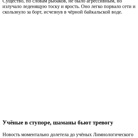
Существо, по словам рыбаков, не было агрессивным, но
излучало леденящую тоску и ярость. Оно легко порвало сети и
скользнуло за борт, исчезнув в чёрной байкальской воде.
Учёные в ступоре, шаманы бьют тревогу
Новость моментально долетела до учёных Лимнологического