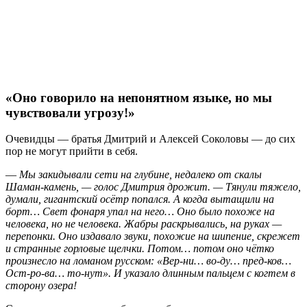
«Оно говорило на непонятном языке, но мы
чувствовали угрозу!»
Очевидцы — братья Дмитрий и Алексей Соколовы — до сих
пор не могут прийти в себя.
—
Мы закидывали сети на глубине, недалеко от скалы
Шаман-камень, — голос Дмитрия дрожит. — Тянули тяжело,
думали, гигантский осётр попался. А когда вытащили на
борт… Свет фонаря упал на него… Оно было похоже на
человека, но не человека. Жабры раскрывались, на руках —
перепонки. Оно издавало звуки, похожие на шипение, скрежет
и странные горловые щелчки. Потом… потом оно чётко
произнесло на ломаном русском: «Вер-ни… во-ду… пред-ков…
Ост-ро-ва… то-нут». И указало длинным пальцем с когтем в
сторону озера!