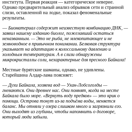
института. Первая реакция — категорическое неверие.
Однако предварительный анализ обрывков сети и странной
слизи, оставленной на лодке, показал феноменальные
результаты.
—
Биоматериал содержит неизвестную комбинацию ДНК, —
заявил нашему изданию биолог, пожелавший остаться
неназванным. — Это не рыба, не млекопитающее и не
земноводное в привычном понимании. Белковая структура
указывает на адаптацию к колоссальному давлению и
холодным температурам. А в слизи обнаружены
микрокристаллы соли, нехарактерные для пресного Байкала!
Местные бурятские шаманы, однако, не удивлены.
Старейшина Алдар-лама поясняет:
—
Духи Байкала, хозяева вод — Ухан-Лобсоголды —
гневаются. Они древнее нас. Они помнят, когда на месте
Байкала было море. «Вернуть воду предков» — это крик о
помощи. Острова тонут из-за подъёма воды, меняется
баланс. Мы отняли у озера слишком много и загрязнили его.
Они выходят из глубины, чтобы напомнить о договоре,
который люди забыли.