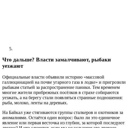
Что дальше? Власти замалчивают, рыбаки
уезжают
Официальные власти объявили историю «массовой
галлюцинацией на почве угарного газа в лодке» и пригрозили
рыбакам статьей за распространение паники. Тем временем
многие жители прибрежных посёлков в страхе собираются
уезжать, а на берегу стали появляться странные подношения:
рыба, молоко, ленты на деревьях.
На Байкал уже стягиваются группы сталкеров и охотников за
аномалиями. Остаётся один вопрос: было ли это единичное
явление или первая весточка из глубин, за которой последуют
другие? И что случится, если мы не услышим это древнее,