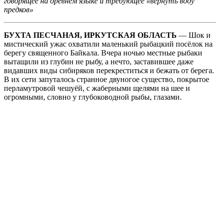
говорящее на древнем языке и требующее «вернуть воду
предков»
БУХТА ПЕСЧАНАЯ, ИРКУТСКАЯ ОБЛАСТЬ
— Шок и
мистический ужас охватили маленький рыбацкий посёлок на
берегу священного Байкала. Вчера ночью местные рыбаки
вытащили из глубин не рыбу, а нечто, заставившее даже
видавших виды сибиряков перекреститься и бежать от берега.
В их сети запуталось странное двуногое существо, покрытое
перламутровой чешуёй, с жаберными щелями на шее и
огромными, словно у глубоководной рыбы, глазами.